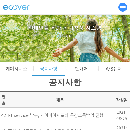
현대인을 위한 공기청정 시스템
ECOVER
케어서비스
공지사항
판매처
A/S센터
공지사항
번
제목
작성일
호
2021-
42
kt service 남부, 케이바이제로와 공간소독방역 진행
08-25
2021-