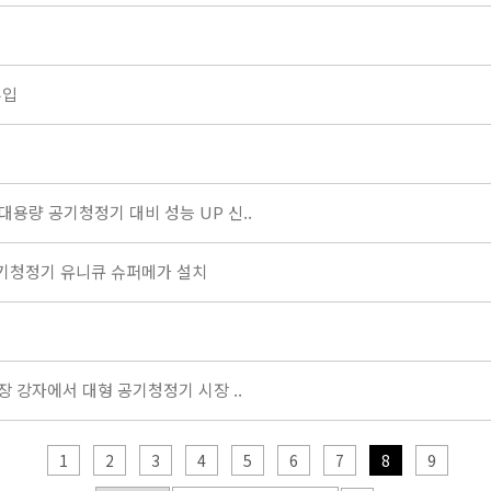
투입
용량 공기청정기 대비 성능 UP 신..
공기청정기 유니큐 슈퍼메가 설치
 강자에서 대형 공기청정기 시장 ..
1
2
3
4
5
6
7
8
9