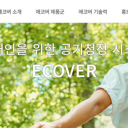
에코버 소개
에코버 제품군
에코버 기술력
홍
대인을 위한 공기청정 시
ECOVER