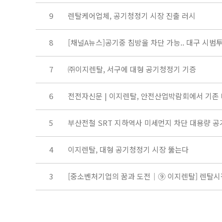
9
렌탈케어업체, 공기청정기 시장 진출 러시
8
[채널A뉴스]공기중 침방울 차단 가능.. 대구 시범
7
㈜이지렌탈, 서구에 대형 공기청정기 기증
6
전전자신문 | 이지렌탈, 안전산업박람회에서 기존 대
5
부산전철 SRT 지하역사 미세먼지 차단 대용량 
4
이지렌탈, 대형 공기청정기 시장 뚫는다
3
[중소벤처기업의 꿈과 도전│⑨ 이지렌탈] 렌탈시장