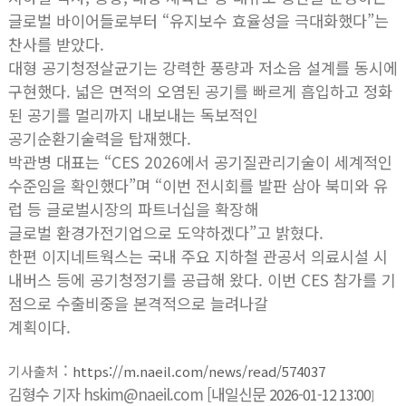
글로벌 바이어들로부터 “유지보수 효율성을 극대화했다”는
찬사를 받았다.
대형 공기청정살균기는 강력한 풍량과 저소음 설계를 동시에
구현했다. 넓은 면적의 오염된 공기를 빠르게 흡입하고 정화
된 공기를 멀리까지 내보내는 독보적인
공기순환기술력을 탑재했다.
박관병 대표는 “CES 2026에서 공기질관리기술이 세계적인
수준임을 확인했다”며 “이번 전시회를 발판 삼아 북미와 유
럽 등 글로벌시장의 파트너십을 확장해
글로벌 환경가전기업으로 도약하겠다”고 밝혔다.
한편 이지네트웍스는 국내 주요 지하철 관공서 의료시설 시
내버스 등에 공기청정기를 공급해 왔다. 이번 CES 참가를 기
점으로 수출비중을 본격적으로 늘려나갈
계획이다.
:
기사출처
https://m.naeil.com/news/read/574037
김형수 기자 hskim@naeil.com [내일신문
2026-01-12 13:00
]