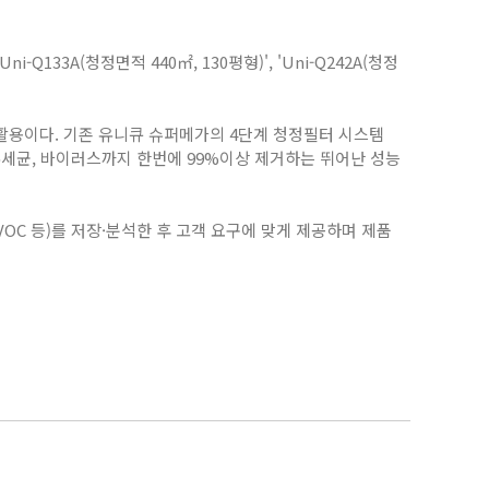
'Uni-Q133A
(청정면적
440
㎡,
130
평형)',
'Uni-Q242A
(청정
 활용이다. 기존 유니큐 슈퍼메가의 4단계 청정필터 시스템
유세균, 바이러스까지 한번에
99
%이상 제거하는 뛰어난 성능
VOC
등)를 저장·분석한 후 고객 요구에 맞게 제공하며 제품