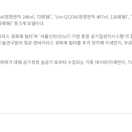
3A
(청정면적
240
㎡,
73
평형)',
'Uni-Q123A
(청정면적
407
㎡,
120
평형)',
0
평형)' 등 5개 모델이다.
이러스 광촉매 필터'와 '사물인터넷(
IoT
) 기반 통합 공기질관리시스템'의
설기술연구원의 항균·항바이러스 광촉매 필터를 추가 장착해 미세먼지, 부
슈퍼메가 대형 공기청정 살균기'로부터 수집되는 각종 데이터(미세먼지,
T