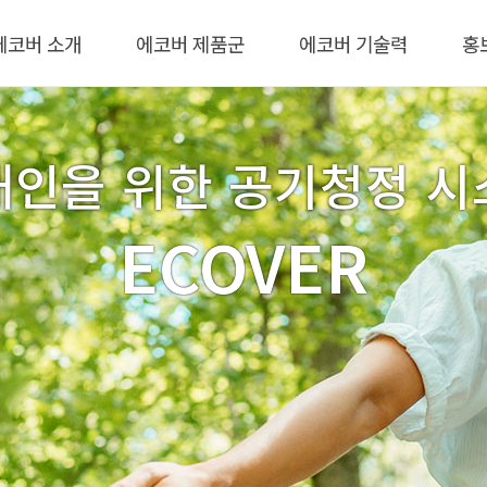
에코버 소개
에코버 제품군
에코버 기술력
홍
대인을 위한 공기청정 시
ECOVER