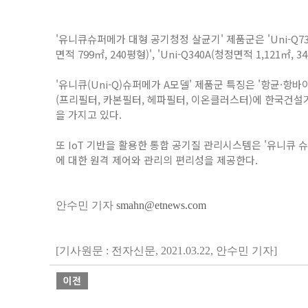
'유니큐슈퍼메가 대형 공기청정 살균기' 제품군은
'Uni-Q7
면적
799
㎡,
240
평형)',
'Uni-Q340A
(청정면적 1,
121
㎡,
34
'유니큐(
Uni-Q
)슈퍼메가 A모델' 제품군 특징은 '항균·항바
(프리필터, 카본필터, 헤파필터, 이온클러스터)에 한국건
을 가지고 있다.
또
IoT
기반을 활용한 통합 공기질 관리시스템은 '유니큐 
에 대한 원격 제어와 관리의 편리성을 제공한다.
안수민 기자
smahn@etnews.com
[기사원문 : 전자신문, 2021.03.22, 안수민 기자]