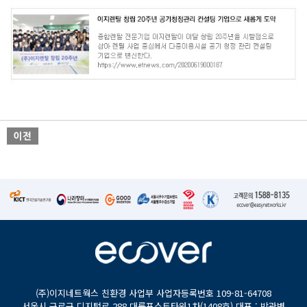
(주)이지네트웍스 친환경 사업부 사업자등록번호 109-81-64708
서울시 구로구 디지털로 288 대륭포스트타워1차(1408호) 대표 : 박관병