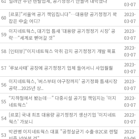
61
빌려만 주던 렌탈업체, 공기청정기 만들어 대박쳤다
03-07
[르포]"서울역 공기 책임집니다"…대용량 공기청정기 꽉
2023-
60
잡은 中企 어디?
03-07
이지네트웍스, 대기업 틈새 ‘대용량 공기청정기 시장’ 공
2023-
59
략…“세계로 뻗어갈 것”
03-07
2023-
58
[인터뷰]“이지네트웍스 악취 감지 공기청정기 개발 목표
03-07
2023-
57
'루보사태' 공장에 공기청정기 업체 들어서니 사업훨훨
03-07
이지네트웍스, '버스부터 야구장까지' 공기정화 틈새시장
2023-
56
공략...2025년 상..
03-07
“지하철에서 봤는데…” 다중시설 공기질 책임지는 '이지
2023-
55
네트웍스'
03-07
[르포] 국내 최초 대용량 공기청정기 생산기업 '이지네트
2023-
54
웍스' 가보니
03-07
박관병 이지네트웍스 대표 "공청살균기 수출·B2C로 렌털
2023-
53
비중 넘어설 것"
03-06