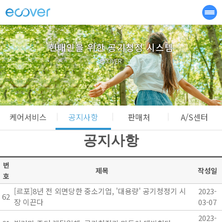
현대인을 위한 공기청정 시스템
ECOVER
케어서비스
공지사항
판매처
A/S센터
공지사항
번
제목
작성일
호
[르포]8년 전 외면당한 중소기업, '대용량' 공기청정기 시
2023-
62
장 이끈다
03-07
2023-